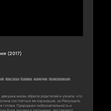
ия (2017)
кий
,
фэнтези
,
боевик
,
комедия
,
приключения
,
 девушка вновь обрела родителей и узнала, что
олжна состояться ее коронация, но Рапунцель
не готова. Природная любознательность и
 она была лишена в заточении, заставляют