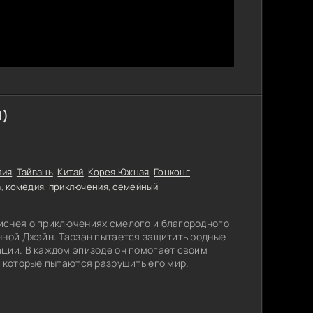
1)
лия
,
Тайвань
,
Китай
,
Корея Южная
,
Гонконг
а
,
комедия
,
приключения
,
семейный
иснея о приключениях смелого и благородного
нной Джэйн. Тарзан пытается защитить родные
ции. В каждом эпизоде он помогает своим
, которые пытаются разрушить его мир.