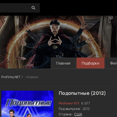
Главная
Подборки
Фи
ProFilmy.NET
» боевик
Подопытные (2012)
Рейтинг КП:
6.977
Год выпуска:
2012
Страна:
США