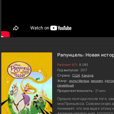
Рапунцель: Новая истор
Рейтинг КП:
8.085
Год выпуска:
2017
Страна:
США
,
Канада
Жанр:
мультфильм
,
мюзикл
,
детс
семейный
Продолжительность:
21 мин
Прошло полгода после того, как
она Принцесса. Совсем скоро д
понимает, что она еще к этому 
желание увидеть мир, которого