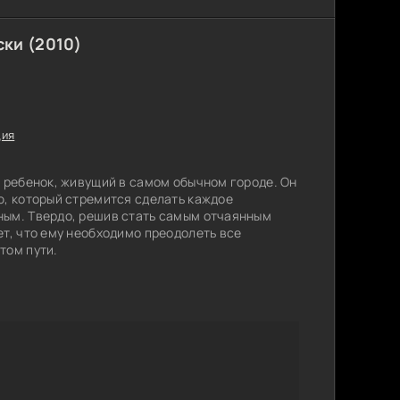
ски (2010)
дия
й ребенок, живущий в самом обычном городе. Он
ю, который стремится сделать каждое
ным. Твердо, решив стать самым отчаянным
ет, что ему необходимо преодолеть все
том пути.