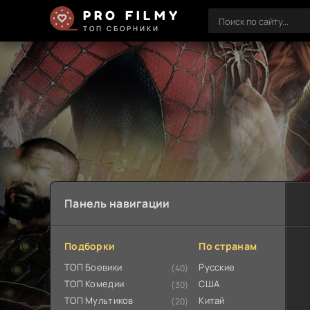
PRO FILMY
ТОП СБОРНИКИ
Панель навигации
Подборки
По странам
ТОП Боевики
Русские
(40)
ТОП Комедии
США
(30)
ТОП Мультиков
Китай
(20)