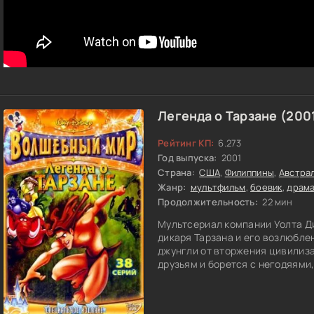
Легенда о Тарзане (200
Рейтинг КП:
6.273
Год выпуска:
2001
Страна:
США
,
Филиппины
,
Австра
Жанр:
мультфильм
,
боевик
,
драм
Продолжительность:
22 мин
Мультсериал компании Уолта Д
дикаря Тарзана и его возлюбле
джунгли от вторжения цивилиза
друзьям и борется с негодяями