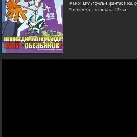
Жанр:
мультфильм
,
фантастика
,
ф
Продолжительность:
22 мин