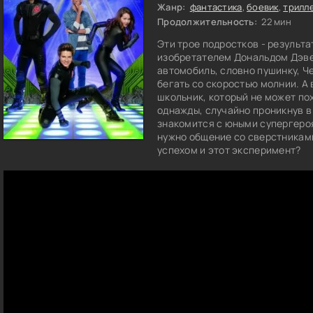
Жанр:
фантастика
,
боевик
,
трилл
Продолжительность:
22 мин
Эти трое подростков - результ
изобретателем Дональдом Дэве
автомобиль, словно пушинку, Ч
бегать со скоростью молнии. А 
школьник, который не может по
однажды, случайно проникнув в
знакомится с юными супергероя
нужно общение со сверстниками
успехом и этот эксперимент?