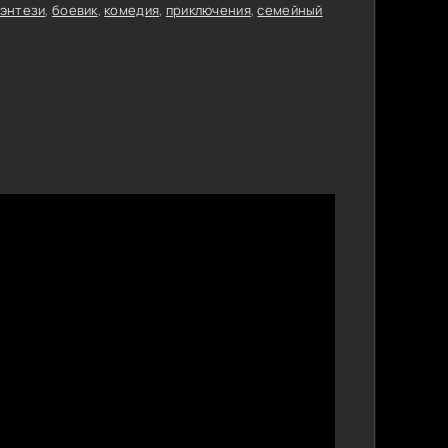
энтези
,
боевик
,
комедия
,
приключения
,
семейный