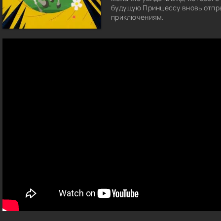
будущую Принцессу вновь отпр
приключениям.