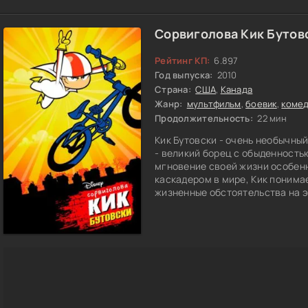
Сорвиголова Кик Бутов
Рейтинг КП:
6.897
Год выпуска:
2010
Страна:
США
,
Канада
Жанр:
мультфильм
,
боевик
,
коме
Продолжительность:
22 мин
Кик Бутовски - очень необычны
- великий борец с обыденность
мгновение своей жизни особен
каскадером в мире, Кик понима
жизненные обстоятельства на э