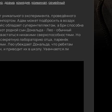
ер
,
драма
,
комедия
,
криминал
,
семейный
ат уникального эксперимента, проведённого
нпортом. Адам может подбросить в воздух
ейс обладает суперинтеллектом, а Бри способна
вот родной сын Дональда - Лео - обычный
хвастаться никакими сверхспособностями. Но
 секретную лабораторию отца, паренёк
ми. Лео убеждает Дональда, что ребятам
, и приводит их в школу. Увенчается ли